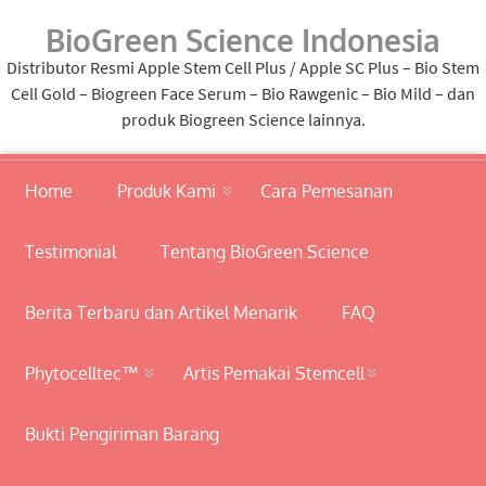
BioGreen Science Indonesia
Distributor Resmi Apple Stem Cell Plus / Apple SC Plus – Bio Stem
Cell Gold – Biogreen Face Serum – Bio Rawgenic – Bio Mild – dan
produk Biogreen Science lainnya.
Home
Produk Kami
Cara Pemesanan
Testimonial
Tentang BioGreen Science
Berita Terbaru dan Artikel Menarik
FAQ
Phytocelltec™
Artis Pemakai Stemcell
Bukti Pengiriman Barang